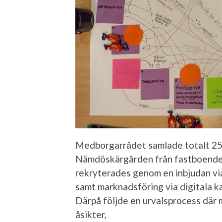
Medborgarrådet samlade totalt 25 d
Nämdöskärgården från fastboende t
rekryterades genom en inbjudan via
samt marknadsföring via digitala ka
Därpå följde en urvalsprocess där m
åsikter,