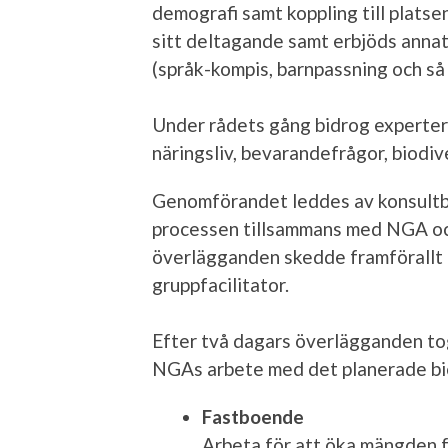
demografi samt koppling till platse
sitt deltagande samt erbjöds anna
(språk-kompis, barnpassning och så 
Under rådets gång bidrog experter
näringsliv, bevarandefrågor, biodive
Genomförandet leddes av konsult
processen tillsammans med NGA o
överlägganden skedde framförallt 
gruppfacilitator.
Efter två dagars överlägganden tog
NGAs arbete med det planerade bi
Fastboende
Arbeta för att öka mängden 