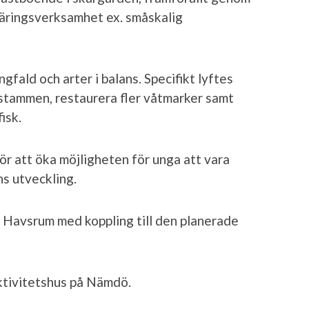
 näringsverksamhet ex. småskalig
gfald och arter i balans. Specifikt lyftes
tstammen, restaurera fler våtmarker samt
isk.
ör att öka möjligheten för unga att vara
s utveckling.
t Havsrum med koppling till den planerade
aktivitetshus på Nämdö.