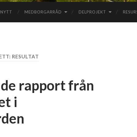
NYTT
MEDBORGARRÅD
DELPROJEKT
RESUR
ETT:
RESULTAT
e rapport från
t i
rden