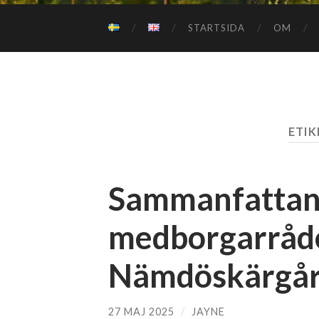
STARTSIDA
OM
ETIK
Sammanfattand
medborgarråde
Nämdöskärgå
27 MAJ 2025
/
JAYNE