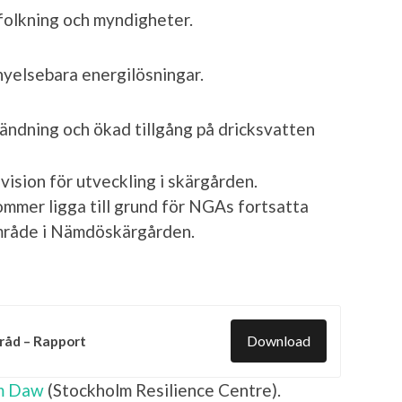
folkning och myndigheter.
nyelsebara energilösningar.
vändning och ökad tillgång på dricksvatten
sion för utveckling i skärgården.
mmer ligga till grund för NGAs fortsatta
område i Nämdöskärgården.
Download
råd – Rapport
m Daw
(Stockholm Resilience Centre).