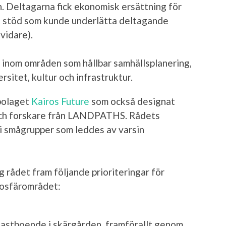
n. Deltagarna fick ekonomisk ersättning för
t stöd som kunde underlätta deltagande
vidare).
 inom områden som hållbar samhällsplanering,
rsitet, kultur och infrastruktur.
bolaget
Kairos Future
som också designat
ch forskare från LANDPATHS. Rådets
i smågrupper som leddes av varsin
 rådet fram följande prioriteringar för
osfärområdet:
fastboende i skärgården, framförallt genom