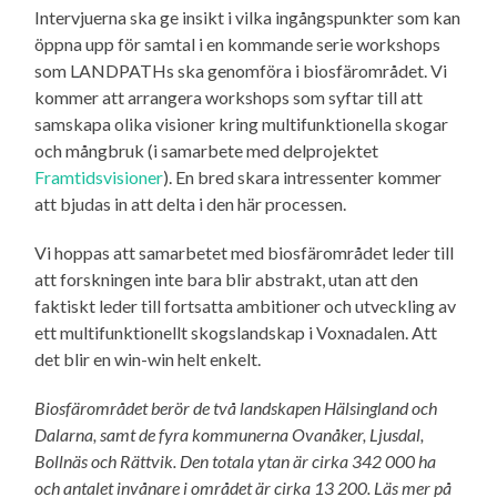
Intervjuerna ska ge insikt i vilka ingångspunkter som kan
öppna upp för samtal i en kommande serie workshops
som LANDPATHs ska genomföra i biosfärområdet. Vi
kommer att arrangera workshops som syftar till att
samskapa olika visioner kring multifunktionella skogar
och mångbruk (i samarbete med delprojektet
Framtidsvisioner
). En bred skara intressenter kommer
att bjudas in att delta i den här processen.
Vi hoppas att samarbetet med biosfärområdet leder till
att forskningen inte bara blir abstrakt, utan att den
faktiskt leder till fortsatta ambitioner och utveckling av
ett multifunktionellt skogslandskap i Voxnadalen. Att
det blir en win-win helt enkelt.
Biosfärområdet berör de två landskapen Hälsingland och
Dalarna, samt de fyra kommunerna Ovanåker, Ljusdal,
Bollnäs och Rättvik. Den totala ytan är cirka 342 000 ha
och antalet invånare i området är cirka 13 200. Läs mer på