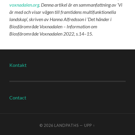
voxnadalen.org
. Denna artikel är en sammanfattning av ’Vi
är med och visar vägen till framtidens multifunktionella
landskap’, skriven av Hanna Alfredsson i ’Det händer i
Biosfärområde Voxnadalen – Information om
Biosfärområde Voxnadalen 2022, s.14–15.
Kontakt
Contact
© 2026
LANDPATHS
—
UPP ↑