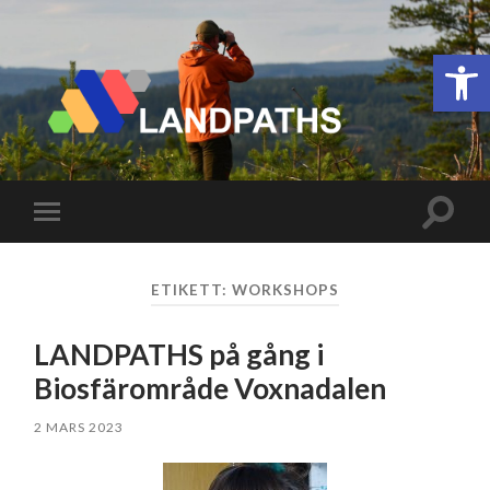
Open 
LANDPATHS
Slå
Slå
på/av
på/av
sökfäl
mobilmeny
ETIKETT:
WORKSHOPS
LANDPATHS på gång i
Biosfärområde Voxnadalen
2 MARS 2023